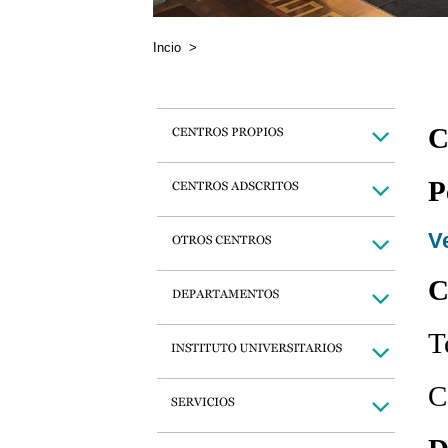
Incio
>
C
P
Ve
C
T
C