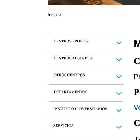
Incio
>
M
C
P
P
Ve
C
T