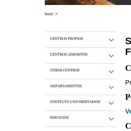
Incio
>
S
C
P
P
Ve
C