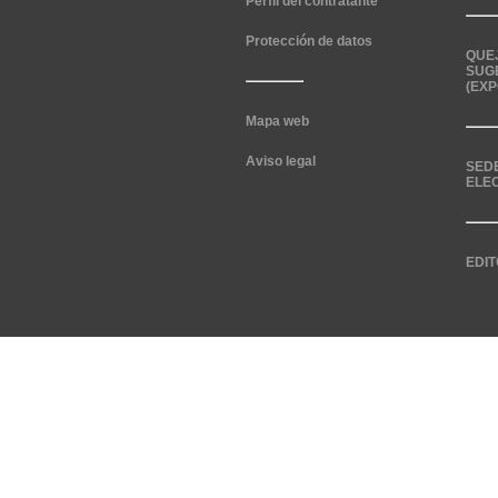
Perfil del contratante
Protección de datos
QUE
SUG
(EXP
Mapa web
Aviso legal
SED
ELE
EDIT