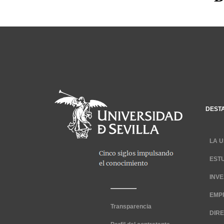
DEST
LA U
EST
INV
EMP
Transparencia
DIR