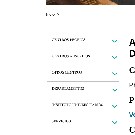
Incio
>
D
C
Pr
P
Ve
C