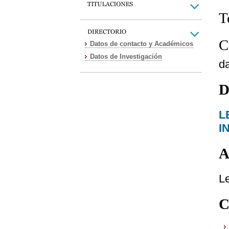
T
C
Datos de contacto y Académicos
Datos de Investigación
d
D
L
I
A
L
C