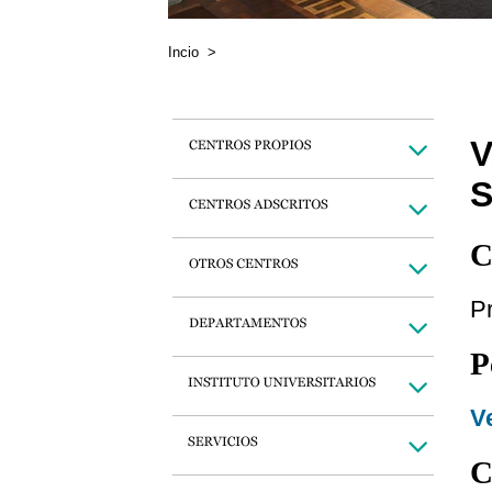
Incio
>
S
C
P
P
Ve
C