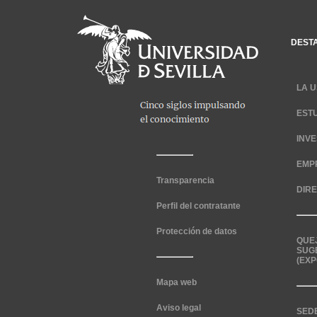
DEST
LA U
EST
INV
EMP
Transparencia
DIR
Perfil del contratante
Protección de datos
QUE
SUG
(EXP
Mapa web
Aviso legal
SED