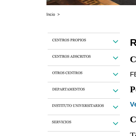
Incio
>
R
C
F
P
Ve
C
T