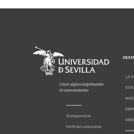
DEST
LA U
EST
INV
EMP
Transparencia
DIR
Perfil del contratante