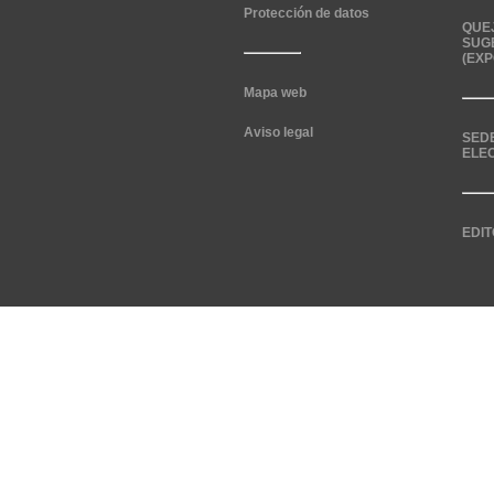
Protección de datos
QUE
SUG
(EXP
Mapa web
Aviso legal
SED
ELE
EDIT