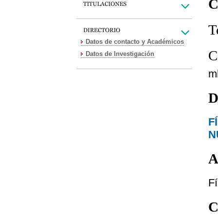
C
T
Datos de contacto y Académicos
C
Datos de Investigación
m
D
F
N
A
Fí
C