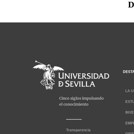
D
DEST
LA U
EST
INV
EMP
Transparencia