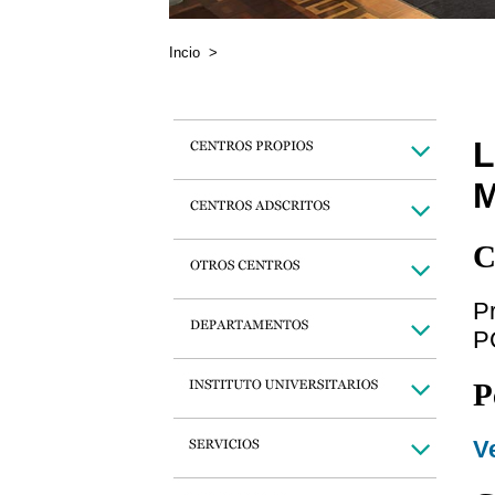
Incio
>
L
C
P
P
P
Ve