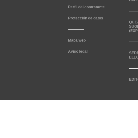
DIR
Perfil del contratante
Protección de datos
QUE
SUG
(EXP
Mapa web
Aviso legal
SED
ELE
EDIT