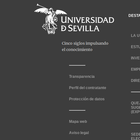
DEST
LA U
EST
INV
EMP
Transparencia
DIR
Perfil del contratante
Protección de datos
QUE
SUG
(EXP
Mapa web
Aviso legal
SED
ELE