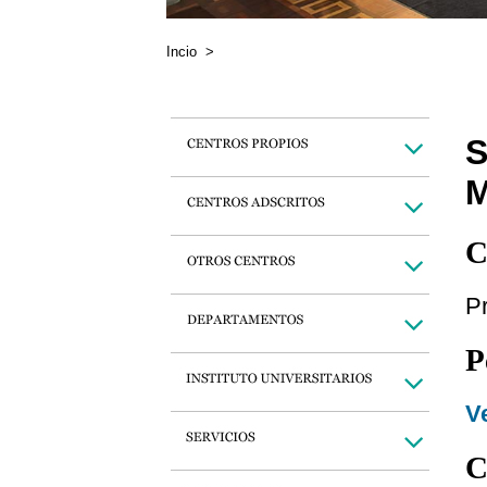
Incio
>
S
C
Pr
P
Ve
C