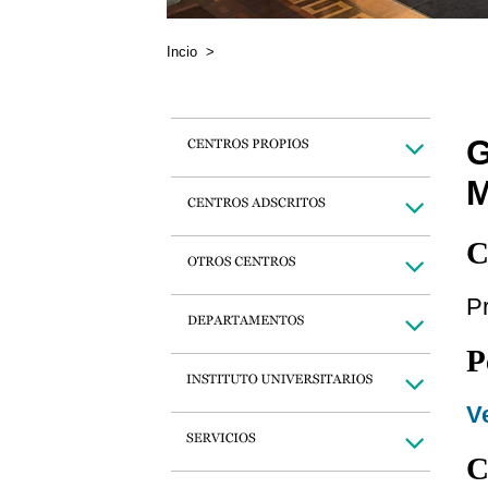
Incio
>
C
P
P
Ve
C