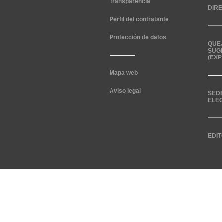
Transparencia
DIR
Perfil del contratante
Protección de datos
QUE
SUG
(EXP
Mapa web
Aviso legal
SED
ELE
EDIT