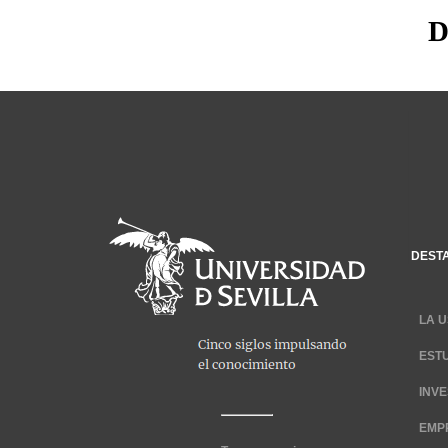
D
DEST
LA U
EST
INV
EMP