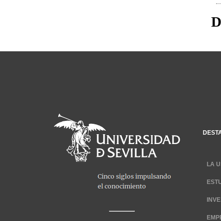
D
DEST
LA U
EST
INV
EMP