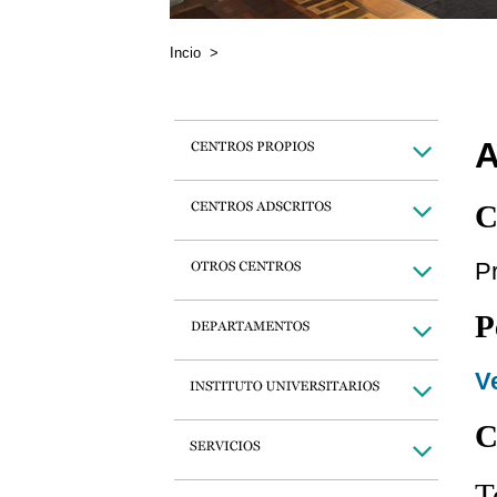
Incio
>
A
C
Pr
P
Ve
C
T