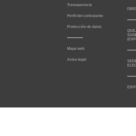
Transparencia
DIR
Perfil del contratante
Protección de datos
QUE
SUG
(EXP
Mapa web
Aviso legal
SED
ELE
EDIT