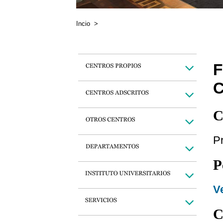
Incio
>
C
Pr
P
Ve
C