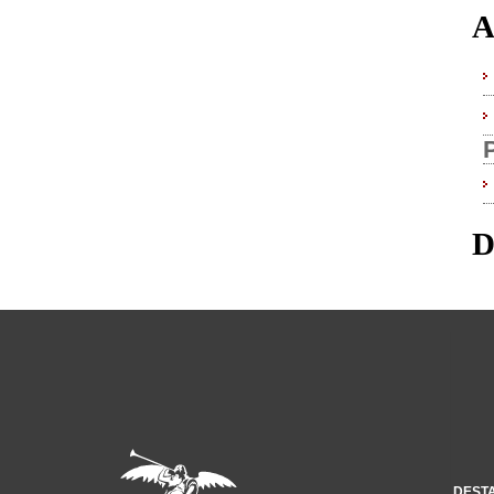
A
D
DEST