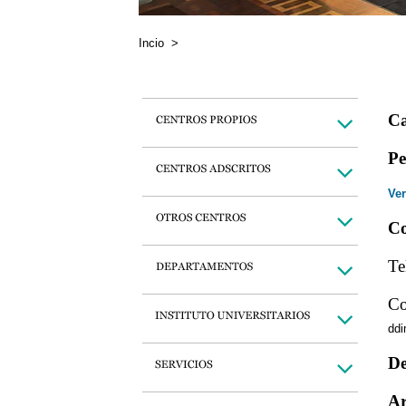
Incio
>
Ca
Pe
Ver
Co
Te
Co
dd
De
Ar