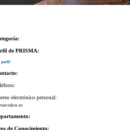
tegoría:
rfil de PRISMA:
 perfil
ntacto:
léfono:
rreo electrónico personal:
imarco@us.es
partamento:
ea de Conocimiento: