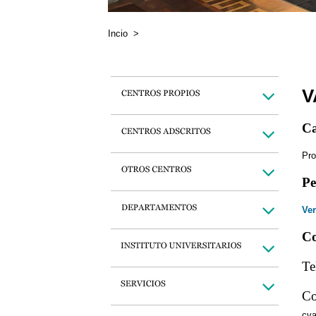
Incio
>
V
Ca
Pro
Pe
Ver
Co
Te
Co
cva