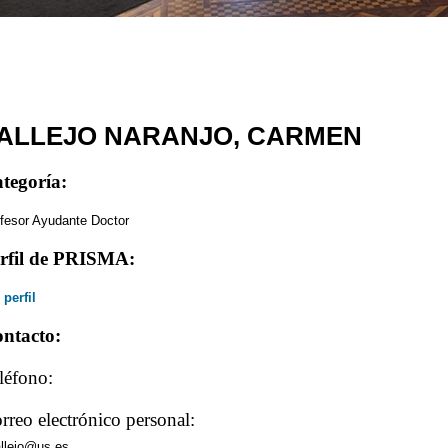
ALLEJO NARANJO, CARMEN
tegoría:
fesor Ayudante Doctor
rfil de PRISMA:
 perfil
ntacto:
léfono:
rreo electrónico personal:
llejo@us.es