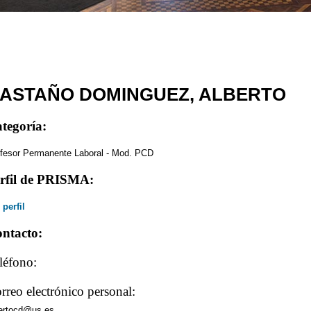
ASTAÑO DOMINGUEZ, ALBERTO
tegoría:
fesor Permanente Laboral - Mod. PCD
rfil de PRISMA:
 perfil
ntacto:
léfono:
rreo electrónico personal:
ertocd@us.es