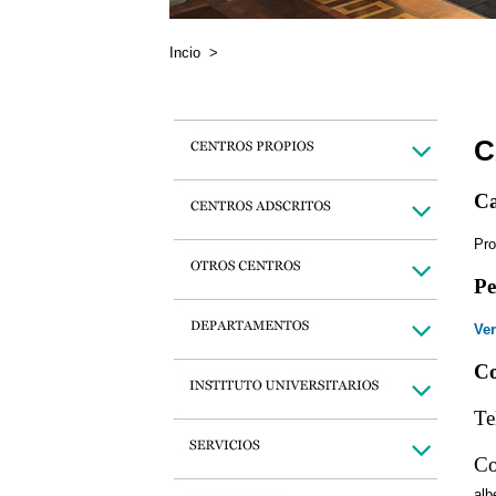
Incio
>
C
Ca
Pro
Pe
Ver
Co
Te
Co
alb