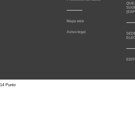
QUE
SUG
(EXP
Mapa web
Aviso legal
SED
ELE
EDIT
14 Punto