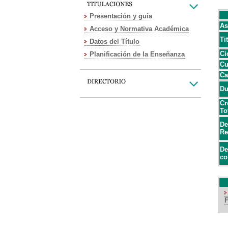
Presentación y guía
As
Acceso y Normativa Académica
Ti
Datos del Título
Ci
Planificación de la Enseñanza
Cu
Ca
Du
Cr
To
De
Re
De
co