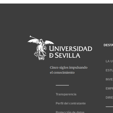
DEST
LA U
EST
INV
EMP
Transparencia
DIR
Perfil del contratante
Protección de datos