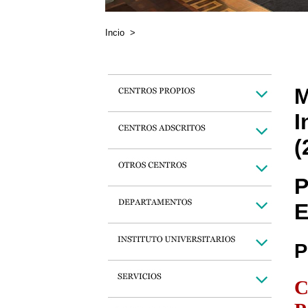
Incio
>
M
I
(
P
E
P
C