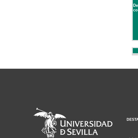
De
co
DEST