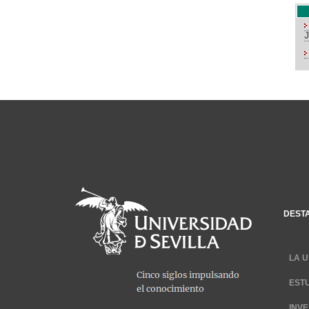
DEST
LA U
EST
INV