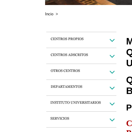
Incio
>
M
Q
U
Q
B
P
C