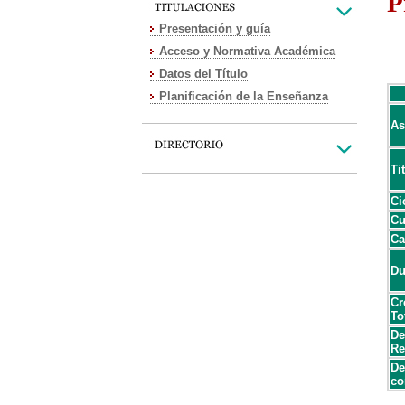
P
Presentación y guía
Acceso y Normativa Académica
Datos del Título
Planificación de la Enseñanza
As
Ti
Ci
Cu
Ca
Du
Cr
To
De
Re
De
co