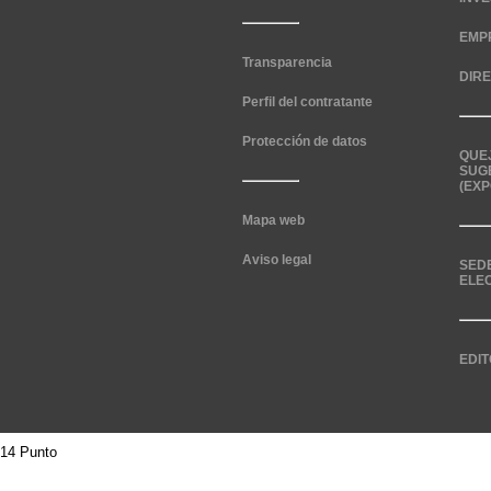
EMP
Transparencia
DIR
Perfil del contratante
Protección de datos
QUE
SUG
(EXP
Mapa web
Aviso legal
SED
ELE
EDIT
14 Punto