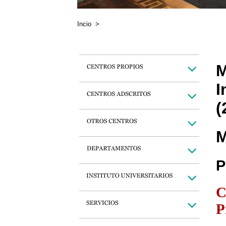
Incio
>
M
I
(
M
P
C
P