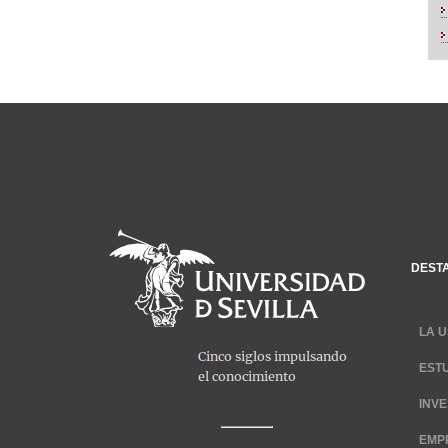
DEST
LA U
EST
INV
EMP