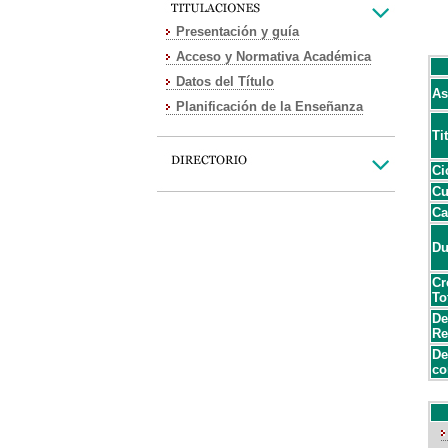
Presentación y guía
Acceso y Normativa Académica
Datos del Título
As
Planificación de la Enseñanza
Ti
Ci
Cu
Ca
Du
Cr
To
De
Re
De
co