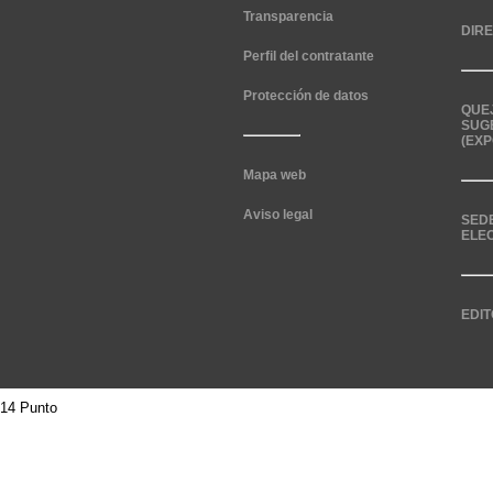
Transparencia
DIR
Perfil del contratante
Protección de datos
QUE
SUG
(EXP
Mapa web
Aviso legal
SED
ELE
EDIT
14 Punto