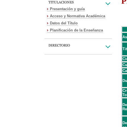
P
Presentación y guía
Acceso y Normativa Académica
Datos del Título
Planificación de la Enseñanza
As
Ti
Ci
Cu
Ca
Du
Cr
To
De
Re
De