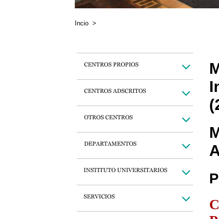
Incio
>
M
I
(
M
A
P
C