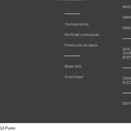
INV
EMP
Transparencia
DIR
Perfil del contratante
Protección de datos
QUE
SUG
(EXP
Mapa web
Aviso legal
SED
ELE
EDIT
14 Punto