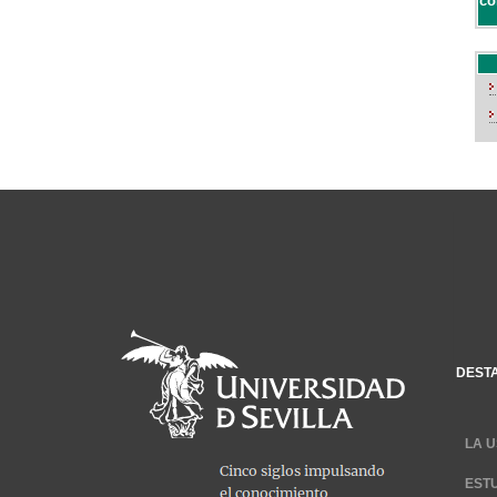
co
DEST
LA U
EST