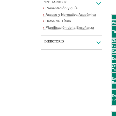
Presentación y guía
Acceso y Normativa Académica
Datos del Título
As
Planificación de la Enseñanza
Ti
Ci
Cu
Ca
Du
Cr
To
De
Re
De
co