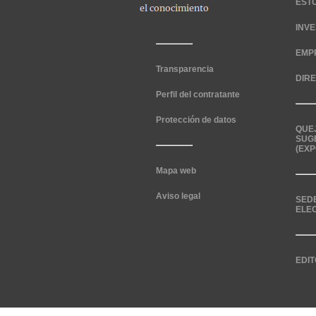
EST
INV
EMP
Transparencia
DIR
Perfil del contratante
Protección de datos
QUE
SUG
(EXP
Mapa web
Aviso legal
SED
ELE
EDIT