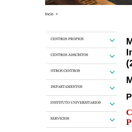
Incio
>
M
I
(
M
P
C
P