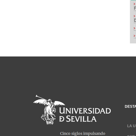
DEST
LA U