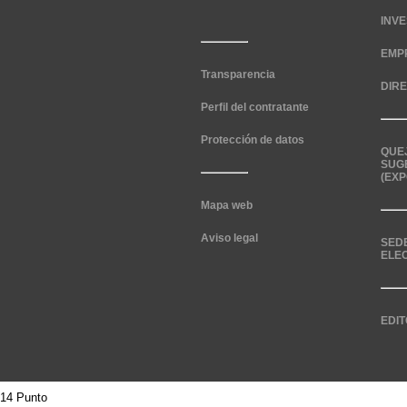
INV
EMP
Transparencia
DIR
Perfil del contratante
Protección de datos
QUE
SUG
(EXP
Mapa web
Aviso legal
SED
ELE
EDIT
14 Punto