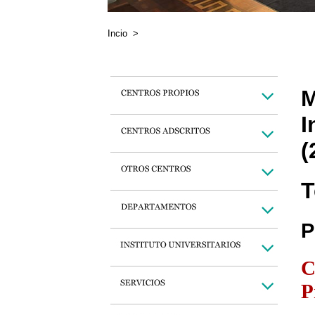
Incio
>
M
I
(
T
P
C
P