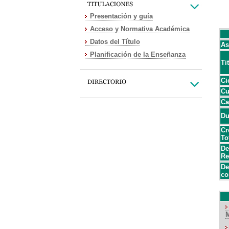
Presentación y guía
Acceso y Normativa Académica
Datos del Título
As
Planificación de la Enseñanza
Ti
Ci
Cu
Ca
Du
Cr
To
De
Re
De
co