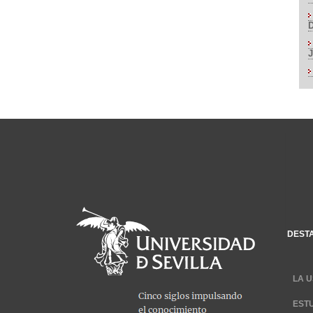
DEST
LA U
EST