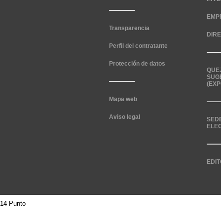
EMP
Transparencia
DIR
Perfil del contratante
Protección de datos
QUE
SUG
(EXP
Mapa web
Aviso legal
SED
ELE
EDIT
14 Punto