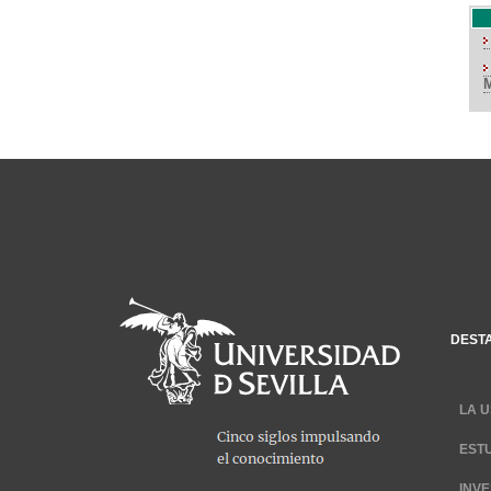
DEST
LA U
EST
INV