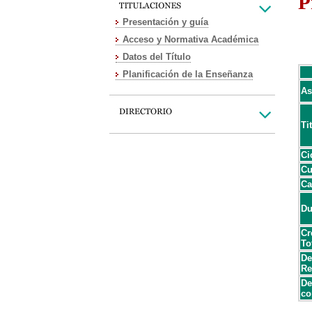
P
Presentación y guía
Acceso y Normativa Académica
Datos del Título
Planificación de la Enseñanza
As
Ti
Ci
Cu
Ca
Du
Cr
To
De
Re
De
co