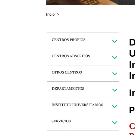
Incio
>
D
U
I
I
I
P
C