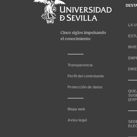
DEST
LA U
EST
INV
EMP
Transparencia
DIR
Perfil del contratante
Protección de datos
QUE
SUG
(EXP
Mapa web
Aviso legal
SED
ELE