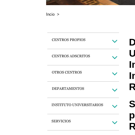
Incio
>
D
U
I
I
R
S
p
R