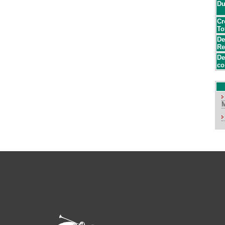
Du
Cr
To
De
Re
De
co