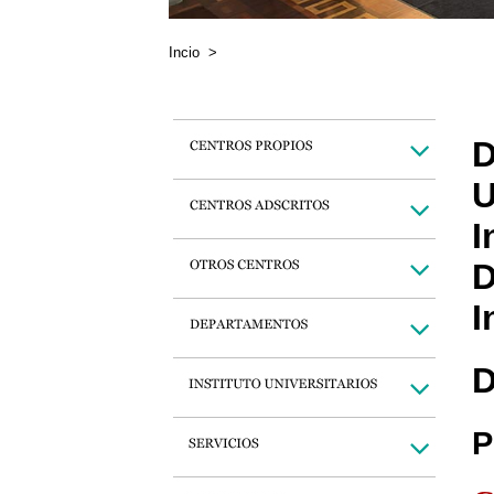
Incio
>
D
U
I
D
I
D
P