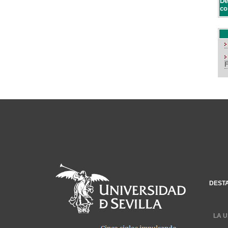
De
co
DEST
LA U