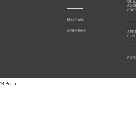
QUE
SUG
(EXP
Mapa web
Aviso legal
SED
ELE
EDIT
14 Punto