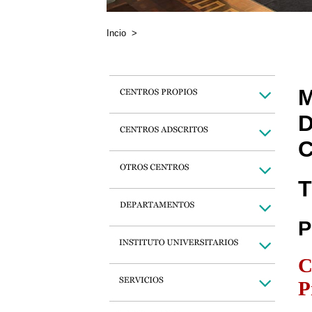
Incio
>
M
D
C
T
P
C
P