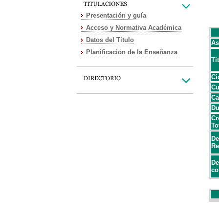
Presentación y guía
Acceso y Normativa Académica
Datos del Título
As
Planificación de la Enseñanza
Ti
Ci
Cu
Ca
Du
Cr
To
De
Re
De
co