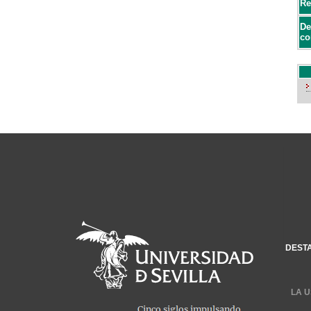
Re
De
co
DEST
LA U