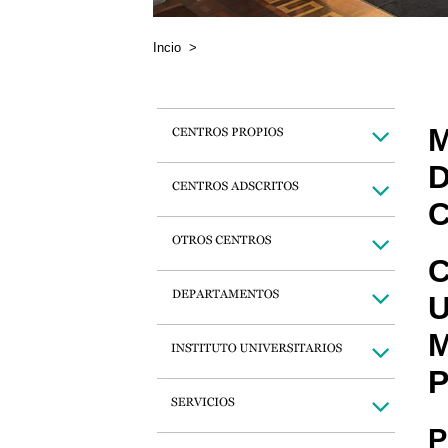
Incio
>
M
D
C
C
U
M
P
P