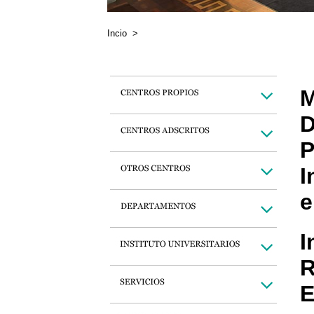
Incio
>
M
D
P
I
e
I
R
E