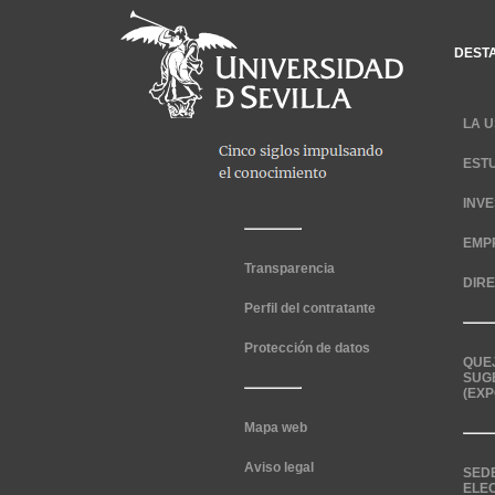
DEST
LA U
EST
INV
EMP
Transparencia
DIR
Perfil del contratante
Protección de datos
QUE
SUG
(EXP
Mapa web
Aviso legal
SED
ELE