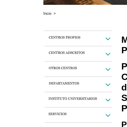
Incio
>
M
P
P
C
d
S
P
P