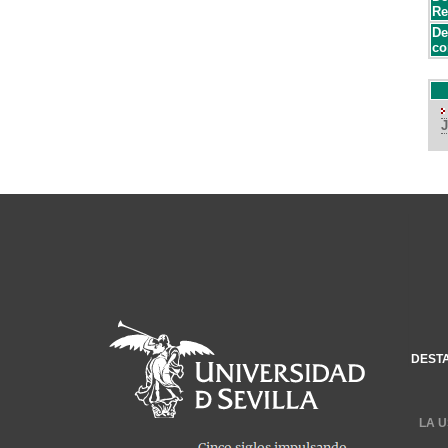
Re
De
co
DEST
LA U