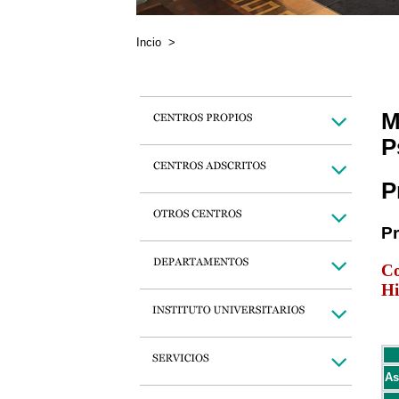
Incio
>
M
P
P
P
Co
Hi
As