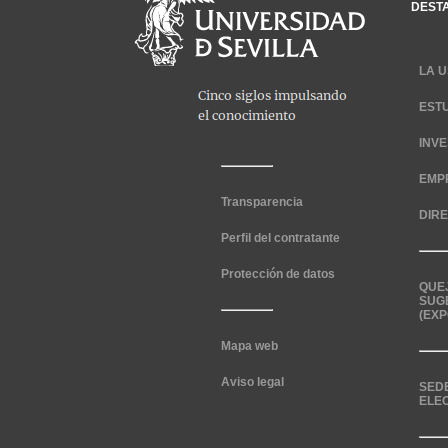
DEST
LA U
EST
INV
EMP
Transparencia
DIR
Perfil del contratante
Protección de datos
QUE
SUG
(EXP
Mapa web
Aviso legal
SED
ELE