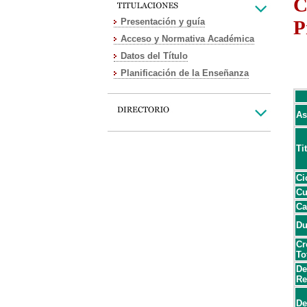
C
Presentación y guía
P
Acceso y Normativa Académica
Datos del Título
Planificación de la Enseñanza
As
Ti
Ci
Cu
Ca
Du
Cr
To
De
Re
De