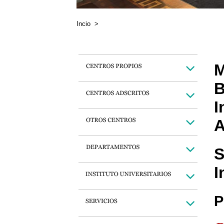
Incio
>
M
B
I
A
S
I
P