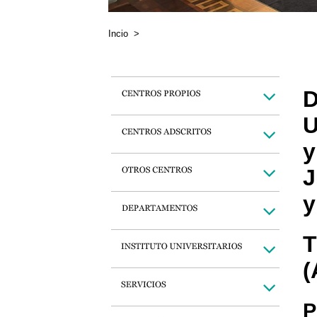
Incio
>
D
U
y
J
y
T
(
P