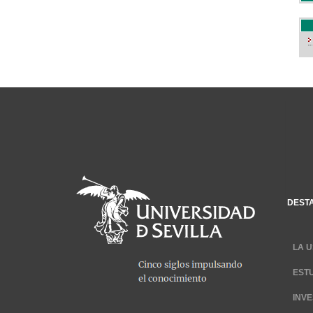
DEST
LA U
EST
INV