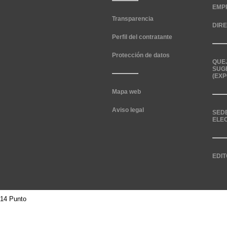
EMP
Transparencia
DIR
Perfil del contratante
Protección de datos
QUE
SUG
(EXP
Mapa web
Aviso legal
SED
ELE
EDIT
14 Punto