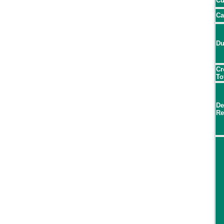
Cu
Ca
Du
Cr
To
De
Re