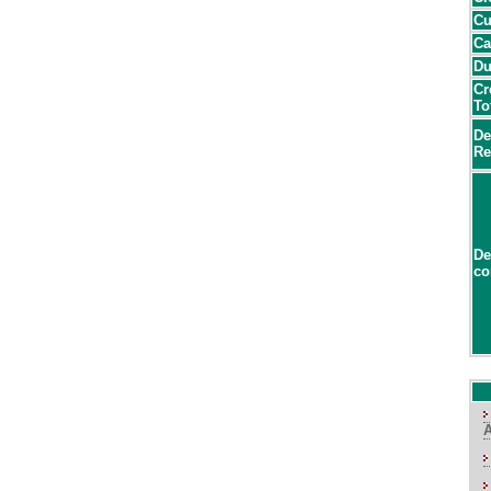
Cu
Ca
Du
Cr
To
De
Re
De
co