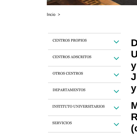
Incio
>
D
U
y
J
y
M
R
(