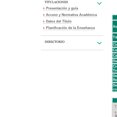
Presentación y guía
Acceso y Normativa Académica
Datos del Título
As
Planificación de la Enseñanza
Ti
Ci
Cu
Ca
Du
Cr
To
De
Re
De
co