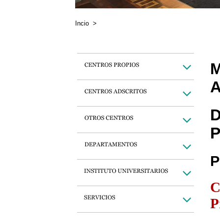
Incio
>
M
A
D
P
P
C
P