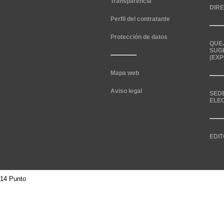
Transparencia
DIR
Perfil del contratante
Protección de datos
QUE
SUG
(EXP
Mapa web
Aviso legal
SED
ELE
EDIT
14 Punto