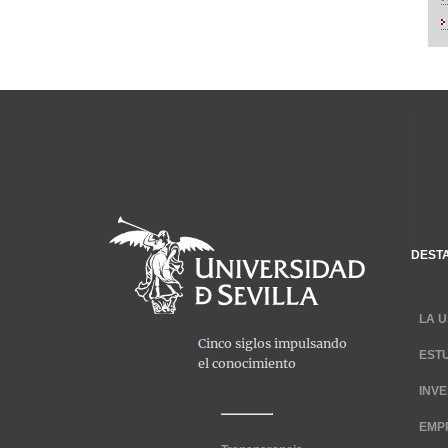
DEST
LA U
EST
INV
EMP