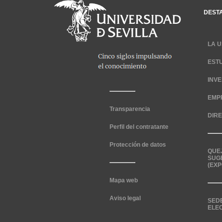
DEST
LA U
EST
INV
EMP
Transparencia
DIR
Perfil del contratante
Protección de datos
QUE
SUG
(EXP
Mapa web
Aviso legal
SED
ELE