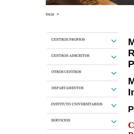
Incio
>
M
R
P
M
I
P
C