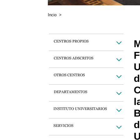
Incio
>
M
F
U
d
C
l
B
d
U