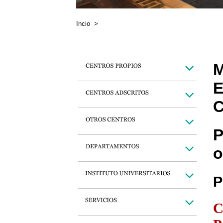
Incio
>
M
E
C
P
o
P
C