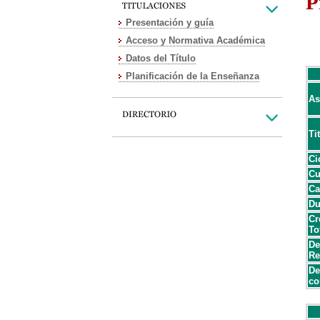
P
Presentación y guía
Acceso y Normativa Académica
Datos del Título
Planificación de la Enseñanza
As
Ti
Ci
Cu
Ca
Du
Cr
To
De
Re
De
co