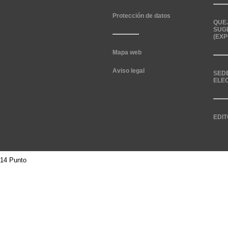
Protección de datos
QUE
SUG
(EXP
Mapa web
Aviso legal
SED
ELE
EDIT
14 Punto