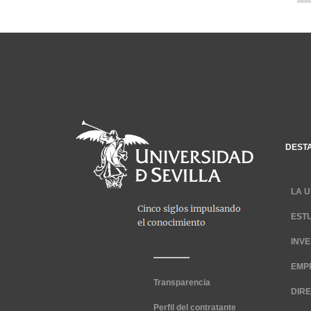
DEST
LA U
EST
INV
EMP
Transparencia
DIR
Perfil del contratante