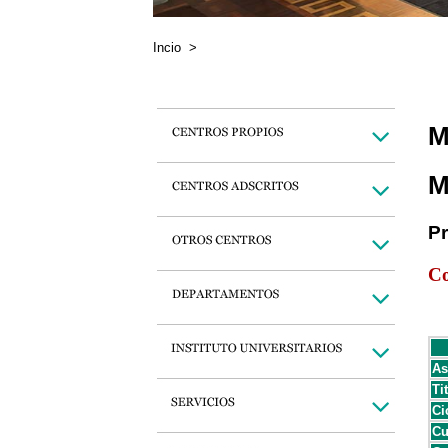
Incio
>
M
M
P
Co
As
Ti
Ci
Cu