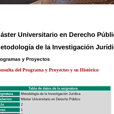
áster Universitario en Derecho Públ
etodología de la Investigación Juríd
rogramas y Proyectos
nsulta del Programa y Proyectos y su Histórico
Tabla de datos de la asignatura
ignatura
Metodología de la Investigación Jurídica
tulacion
Máster Universitario en Derecho Público
clo
2
rso
1