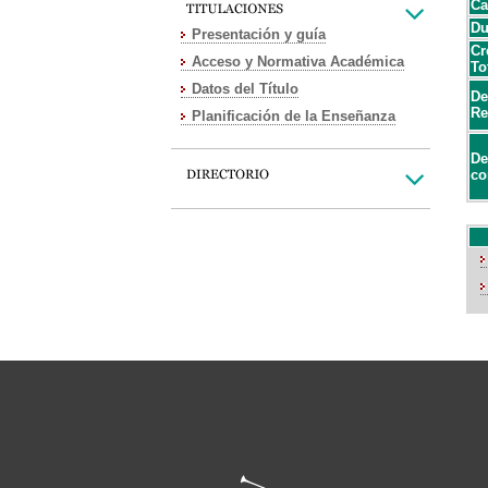
Ca
Du
Presentación y guía
Cr
Acceso y Normativa Académica
To
Datos del Título
De
Re
Planificación de la Enseñanza
De
co