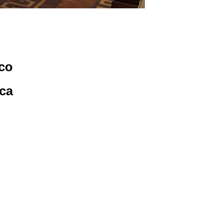
ico
ica