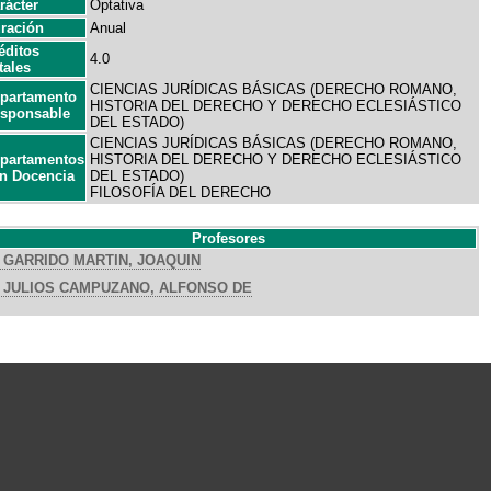
rácter
Optativa
ración
Anual
éditos
4.0
tales
CIENCIAS JURÍDICAS BÁSICAS (DERECHO ROMANO,
partamento
HISTORIA DEL DERECHO Y DERECHO ECLESIÁSTICO
sponsable
DEL ESTADO)
CIENCIAS JURÍDICAS BÁSICAS (DERECHO ROMANO,
partamentos
HISTORIA DEL DERECHO Y DERECHO ECLESIÁSTICO
n Docencia
DEL ESTADO)
FILOSOFÍA DEL DERECHO
Profesores
GARRIDO MARTIN, JOAQUIN
JULIOS CAMPUZANO, ALFONSO DE