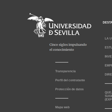
DEST
LA U
EST
INV
EMP
Transparencia
DIR
Perfil del contratante
Protección de datos
QUE
SUG
(EXP
Mapa web