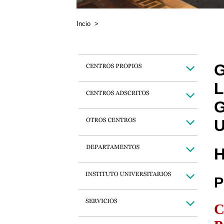
Incio
>
G
L
G
U
H
P
C