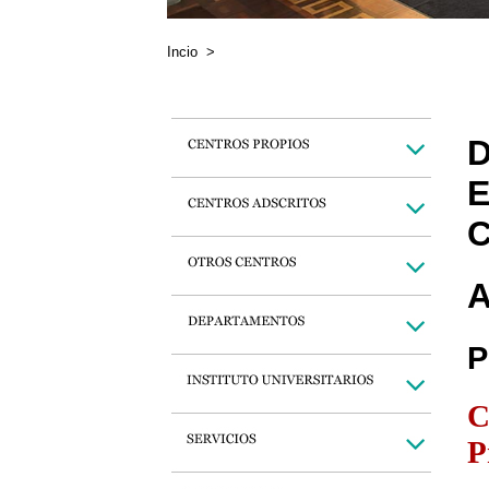
Incio
>
D
E
C
A
P
C
P