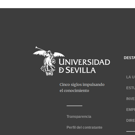
DEST
LA U
EST
INV
EMP
Transparencia
DIR
Perfil del contratante