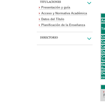
Presentación y guía
Acceso y Normativa Académica
Datos del Título
As
Planificación de la Enseñanza
Ti
Ci
Cu
Ca
Du
Cr
To
De
Re
De
co