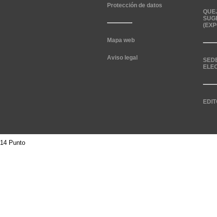
Protección de datos
QUE
SUG
(EXP
Mapa web
Aviso legal
SED
ELE
EDIT
14 Punto