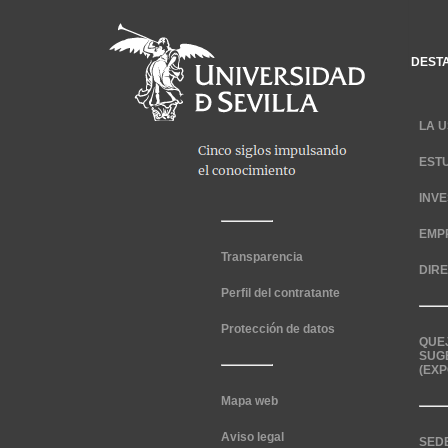
DEST
LA U
EST
INV
EMP
Transparencia
DIR
Perfil del contratante
Protección de datos
QUE
SUG
(EXP
Mapa web
Aviso legal
SED