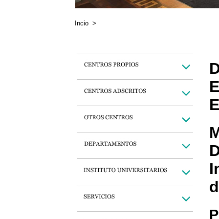
Incio
>
D
E
E
M
D
I
d
P