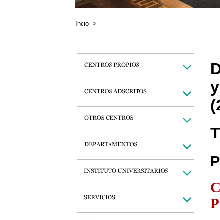
Incio
>
D
y
(
T
P
C
P