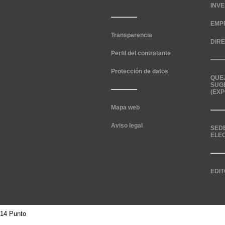
INV
EMP
Transparencia
DIR
Perfil del contratante
Protección de datos
QUE
SUG
(EXP
Mapa web
Aviso legal
SED
ELE
EDIT
14 Punto