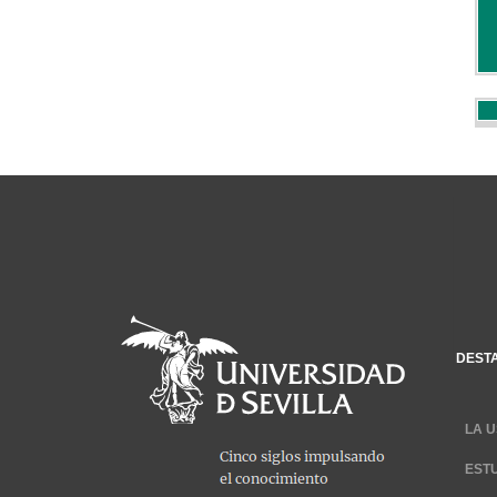
DEST
LA U
EST