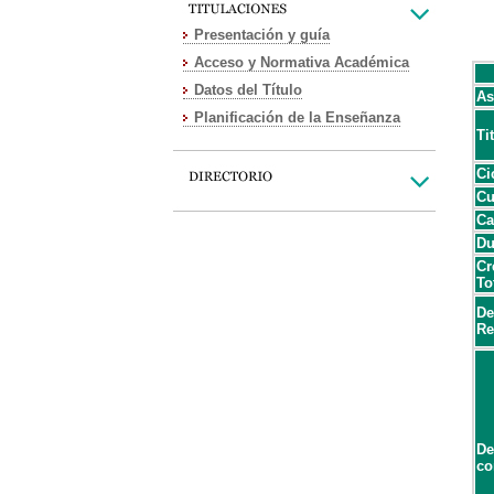
Presentación y guía
Acceso y Normativa Académica
Datos del Título
As
Planificación de la Enseñanza
Ti
Ci
Cu
Ca
Du
Cr
To
De
Re
De
co