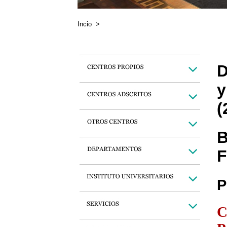
Incio
>
D
y
(
B
F
P
C