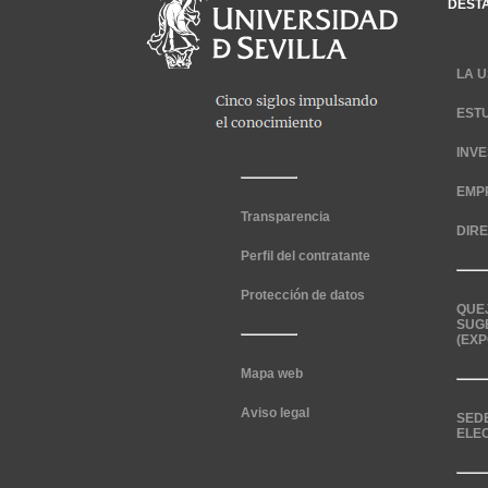
DEST
LA U
EST
INV
EMP
Transparencia
DIR
Perfil del contratante
Protección de datos
QUE
SUG
(EXP
Mapa web
Aviso legal
SED
ELE