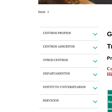
Incio
>
G
T
P
Co
Hi
As