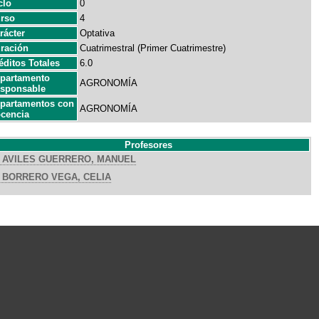
clo
0
rso
4
rácter
Optativa
ración
Cuatrimestral (Primer Cuatrimestre)
éditos Totales
6.0
partamento
AGRONOMÍA
sponsable
partamentos con
AGRONOMÍA
cencia
Profesores
AVILES GUERRERO, MANUEL
BORRERO VEGA, CELIA