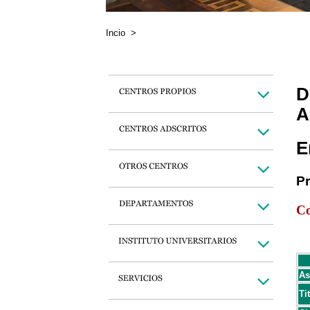
Incio
>
D
A
E
P
Co
As
Ti