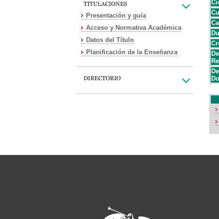
Ci
Cu
Presentación y guía
Ca
Acceso y Normativa Académica
Du
Datos del Título
Cr
Planificación de la Enseñanza
De
Re
De
Do