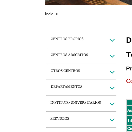
Incio
>
D
T
P
Co
As
Ti
Ci