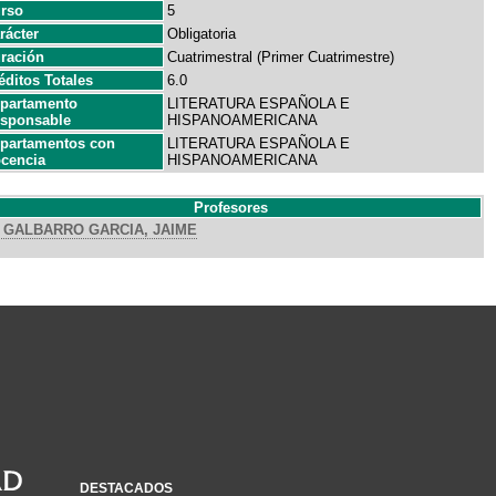
rso
5
rácter
Obligatoria
ración
Cuatrimestral (Primer Cuatrimestre)
éditos Totales
6.0
partamento
LITERATURA ESPAÑOLA E
sponsable
HISPANOAMERICANA
partamentos con
LITERATURA ESPAÑOLA E
cencia
HISPANOAMERICANA
Profesores
GALBARRO GARCIA, JAIME
DESTACADOS