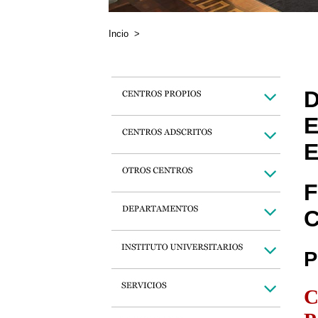
Incio
>
D
E
E
F
C
P
C