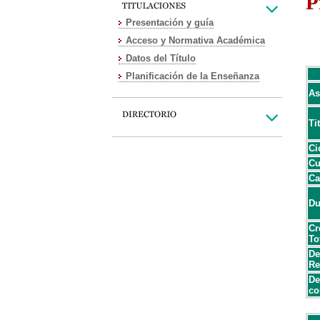
P
Presentación y guía
Acceso y Normativa Académica
Datos del Título
Planificación de la Enseñanza
As
Ti
Ci
Cu
Ca
Du
Cr
To
De
Re
De
co