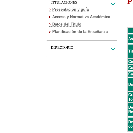
P
Presentación y guía
Acceso y Normativa Académica
Datos del Título
Planificación de la Enseñanza
As
Ti
Ci
Cu
Ca
Du
Cr
To
De
Re
De
co