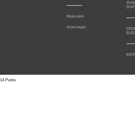
SUG
(EXP
Mapa web
Aviso legal
SED
ELE
EDIT
14 Punto