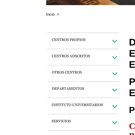
Incio
>
D
E
E
P
E
P
C