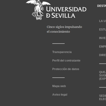
DEST
LA U
EST
INV
EMP
Transparencia
DIR
Perfil del contratante
Protección de datos
QUE
SUG
(EXP
Mapa web
Aviso legal
SED
ELE