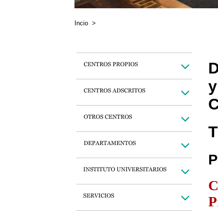
Incio
>
D
y
C
T
P
C
P