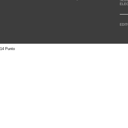
SED
ELE
EDIT
14 Punto