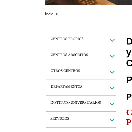
Incio
>
D
y
C
P
P
C
P