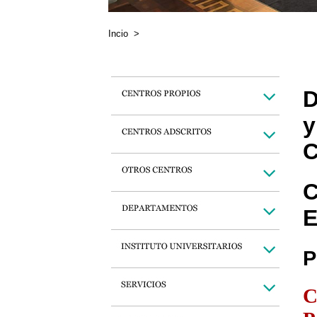
Incio
>
D
y
C
C
E
P
C