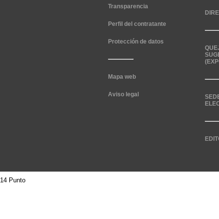
Transparencia
DIR
Perfil del contratante
Protección de datos
QUE
SUG
(EXP
Mapa web
Aviso legal
SED
ELE
EDIT
14 Punto