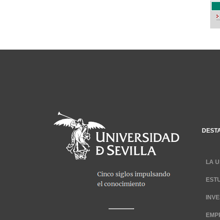
DEST
LA U
EST
INV
EMP