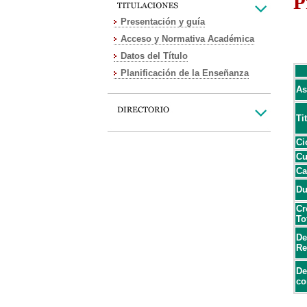
P
Presentación y guía
Acceso y Normativa Académica
Datos del Título
Planificación de la Enseñanza
As
Ti
Ci
Cu
Ca
Du
Cr
To
De
Re
De
co